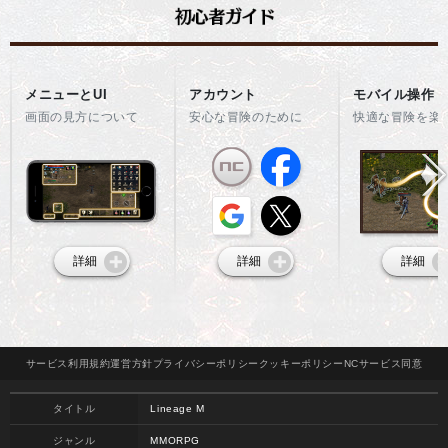
メニューとUI
アカウント
モバイル操作
画面の見方について
安心な冒険のために
快適な冒険を楽
詳細
詳細
詳細
サービス
利用規約
運営方針
プライバシー
ポリシー
クッキー
ポリシー
NCサービス
同意
タイトル
Lineage M
ジャンル
MMORPG