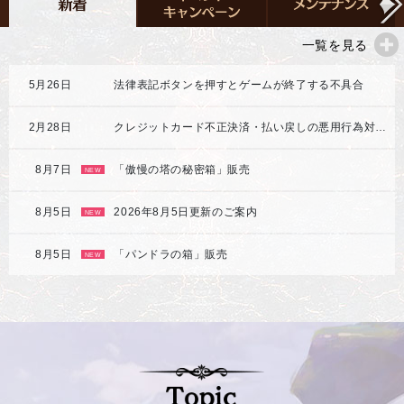
一覧を見る
5月26日
法律表記ボタンを押すとゲームが終了する不具合
2月28日
クレジットカード不正決済・払い戻しの悪用行為対応強化のご案内
8月7日
「傲慢の塔の秘密箱」販売
NEW
8月5日
2026年8月5日更新のご案内
NEW
8月5日
「パンドラの箱」販売
NEW