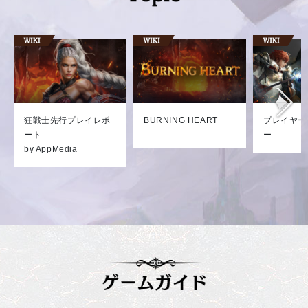
狂戦士先行プレイレポ
BURNING HEART
プレイヤー
ート
ー
by AppMedia