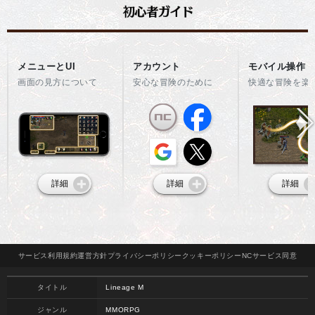
メニューとUI
アカウント
モバイル操作
画面の見方について
安心な冒険のために
快適な冒険を楽
詳細
詳細
詳細
サービス
利用規約
運営方針
プライバシー
ポリシー
クッキー
ポリシー
NCサービス
同意
タイトル
Lineage M
ジャンル
MMORPG