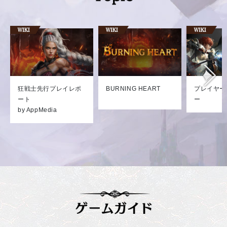
狂戦士先行プレイレポ
BURNING HEART
プレイヤー
ート
ー
by AppMedia