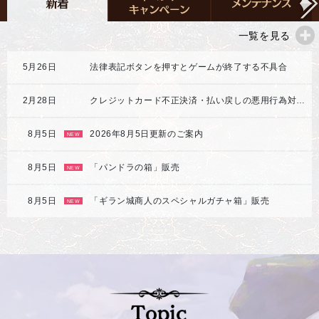
一覧を見る
5月26日
法律表記ボタンを押すとゲームが終了する不具合
2月28日
クレジットカード不正決済・払い戻しの悪用行為対応強化のご案内
8月5日
2026年8月5日更新のご案内
NEW
8月5日
「パンドラの箱」販売
NEW
8月5日
「ギラン城商人のスペシャルガチャ箱」販売
NEW