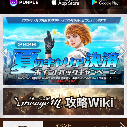
9
/
24