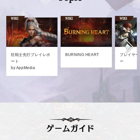
狂戦士先行プレイレポ
BURNING HEART
プレイヤー
ート
ー
by AppMedia