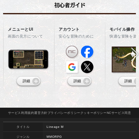
メニューとUI
アカウント
モバイル操作
画面の見方について
安心な冒険のために
快適な冒険を楽
詳細
詳細
詳細
サービス
利用規約
運営方針
プライバシー
ポリシー
クッキー
ポリシー
NCサービス
同意
タイトル
Lineage M
ジャンル
MMORPG