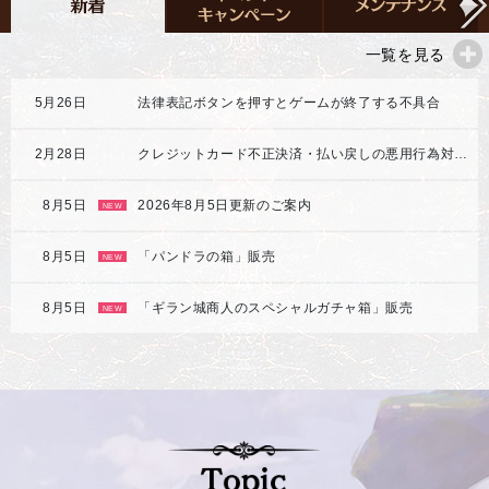
一覧を見る
5月26日
法律表記ボタンを押すとゲームが終了する不具合
2月28日
クレジットカード不正決済・払い戻しの悪用行為対応強化のご案内
8月5日
2026年8月5日更新のご案内
NEW
8月5日
「パンドラの箱」販売
NEW
8月5日
「ギラン城商人のスペシャルガチャ箱」販売
NEW