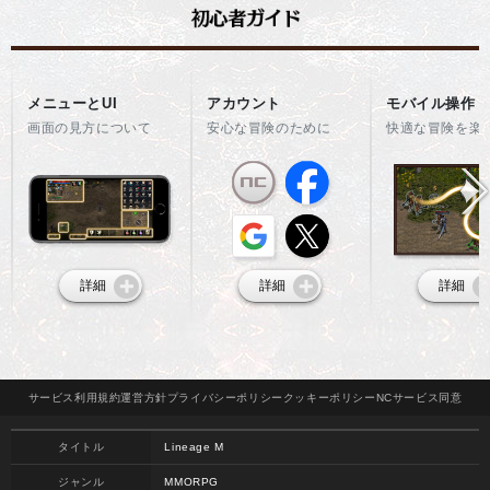
メニューとUI
アカウント
モバイル操作
画面の見方について
安心な冒険のために
快適な冒険を楽
詳細
詳細
詳細
サービス
利用規約
運営方針
プライバシー
ポリシー
クッキー
ポリシー
NCサービス
同意
タイトル
Lineage M
ジャンル
MMORPG