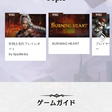
狂戦士先行プレイレポ
BURNING HEART
プレイヤー
ート
ー
by AppMedia