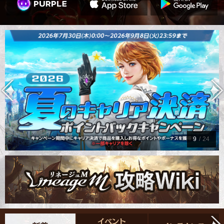
9
/
24