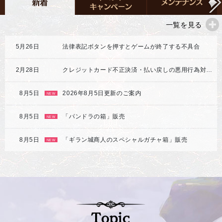
一覧を見る
5月26日
法律表記ボタンを押すとゲームが終了する不具合
2月28日
クレジットカード不正決済・払い戻しの悪用行為対応強化のご案内
8月5日
2026年8月5日更新のご案内
NEW
8月5日
「パンドラの箱」販売
NEW
8月5日
「ギラン城商人のスペシャルガチャ箱」販売
NEW