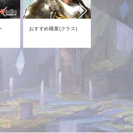
ー
おすすめ職業(クラス)
最新キャ