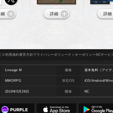
詳細
詳細
詳細
ビス
利用規約
運営方針
プライバシー
ポリシー
クッキー
ポリシー
NCサービ
Lineage M
価格
基本無料（アイテ
MMORPG
対応OS
iOS/Android/Win
2019年5月29日
開発
NC