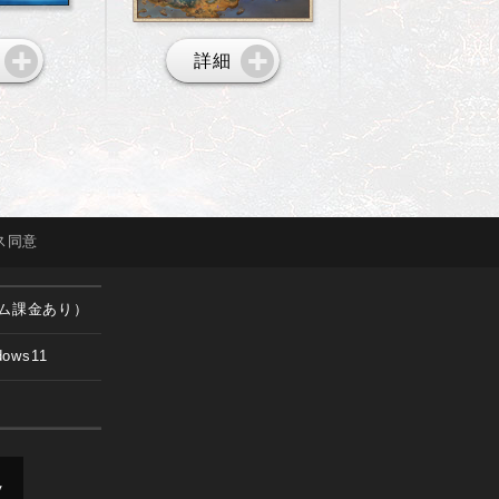
詳細
ス
同意
ム課金あり）
dows11