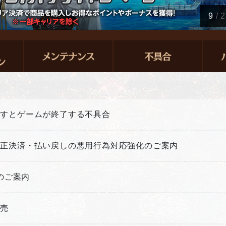
9
/
2
押すとゲームが終了する不具合
不正決済・払い戻しの悪用行為対応強化のご案内
新のご案内
販売