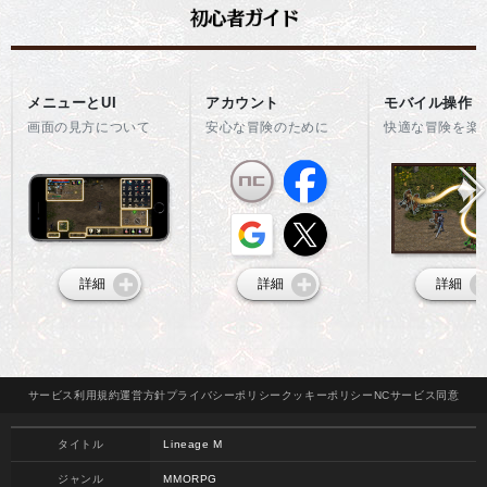
メニューとUI
アカウント
モバイル操作
画面の見方について
安心な冒険のために
快適な冒険を楽
詳細
詳細
詳細
サービス
利用規約
運営方針
プライバシー
ポリシー
クッキー
ポリシー
NCサービス
同意
タイトル
Lineage M
ジャンル
MMORPG