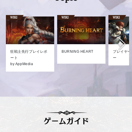
狂戦士先行プレイレポ
BURNING HEART
プレイヤー
ート
ー
by AppMedia