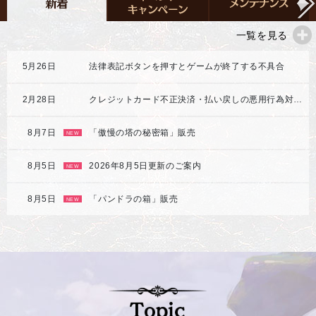
一覧を見る
5月26日
法律表記ボタンを押すとゲームが終了する不具合
2月28日
クレジットカード不正決済・払い戻しの悪用行為対応強化のご案内
8月7日
「傲慢の塔の秘密箱」販売
NEW
8月5日
2026年8月5日更新のご案内
NEW
8月5日
「パンドラの箱」販売
NEW