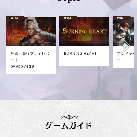
狂戦士先行プレイレポ
BURNING HEART
プレイヤー
ート
ー
by AppMedia