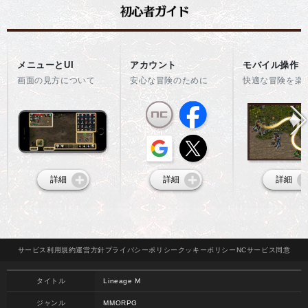
メニューとUI
アカウント
モバイル操作
画面の見方について
安心な冒険のために
快適な冒険を楽
詳細
詳細
詳細
サービス
利用規約
運営方針
プライバシー
ポリシー
クッキー
ポリシー
NCサービス
同意
タイトル
Lineage M
ジャンル
MMORPG