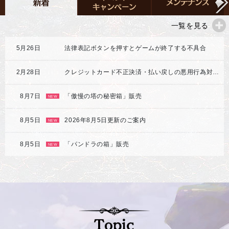
一覧を見る
5月26日
法律表記ボタンを押すとゲームが終了する不具合
2月28日
クレジットカード不正決済・払い戻しの悪用行為対応強化のご案内
8月7日
「傲慢の塔の秘密箱」販売
NEW
8月5日
2026年8月5日更新のご案内
NEW
8月5日
「パンドラの箱」販売
NEW