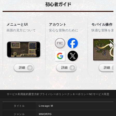
メニューとUI
アカウント
モバイル操作
画面の見方について
安心な冒険のために
快適な冒険を楽
詳細
詳細
詳細
サービス
利用規約
運営方針
プライバシー
ポリシー
クッキー
ポリシー
NCサービス
同意
タイトル
Lineage M
ジャンル
MMORPG