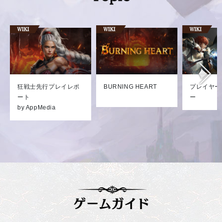
狂戦士先行プレイレポ
BURNING HEART
プレイヤー
ート
ー
by AppMedia