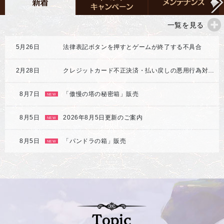
一覧を見る
5月26日
法律表記ボタンを押すとゲームが終了する不具合
2月28日
クレジットカード不正決済・払い戻しの悪用行為対応強化のご案内
8月7日
「傲慢の塔の秘密箱」販売
NEW
8月5日
2026年8月5日更新のご案内
NEW
8月5日
「パンドラの箱」販売
NEW