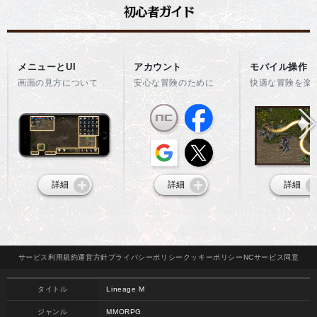
メニューとUI
アカウント
モバイル操作
画面の見方について
安心な冒険のために
快適な冒険を楽
詳細
詳細
詳細
サービス
利用規約
運営方針
プライバシー
ポリシー
クッキー
ポリシー
NCサービス
同意
タイトル
Lineage M
ジャンル
MMORPG