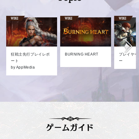
狂戦士先行プレイレポ
BURNING HEART
プレイヤー
ート
ー
by AppMedia