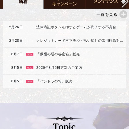
一覧を見る
5月26日
法律表記ボタンを押すとゲームが終了する不具合
2月28日
クレジットカード不正決済・払い戻しの悪用行為対応強化のご案内
8月7日
「傲慢の塔の秘密箱」販売
NEW
8月5日
2026年8月5日更新のご案内
NEW
8月5日
「パンドラの箱」販売
NEW