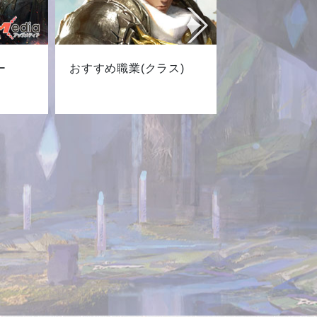
ー
おすすめ職業(クラス)
最新キャ