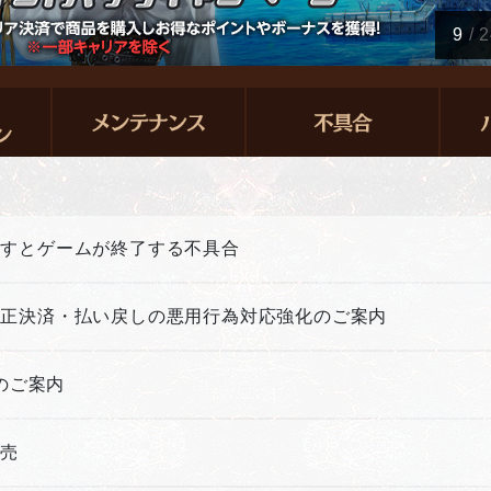
9
/
2
押すとゲームが終了する不具合
不正決済・払い戻しの悪用行為対応強化のご案内
新のご案内
販売