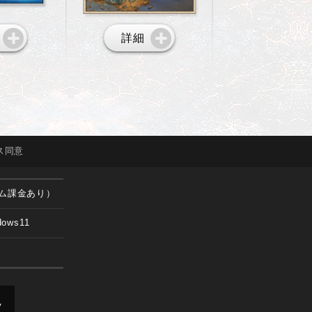
詳細
ス
同意
ム課金あり）
dows11