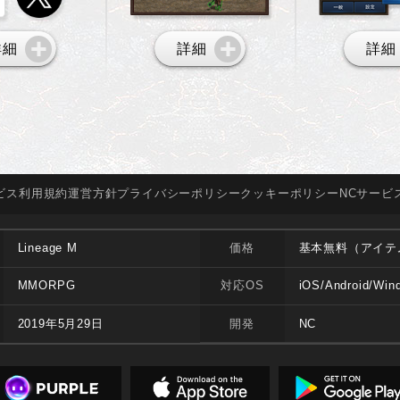
詳細
詳細
詳細
ビス
利用規約
運営方針
プライバシー
ポリシー
クッキー
ポリシー
NCサービ
Lineage M
価格
基本無料（アイテ
MMORPG
対応OS
iOS/Android/Win
2019年5月29日
開発
NC