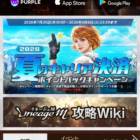
9
/
24