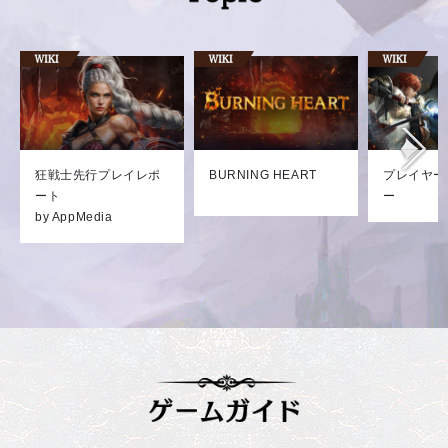
狂戦士先行プレイレポ
BURNING HEART
プレイヤー
ート
ー
by AppMedia