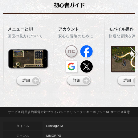
メニューとUI
アカウント
モバイル操作
画面の見方について
安心な冒険のために
快適な冒険を楽
詳細
詳細
詳細
サービス
利用規約
運営方針
プライバシー
ポリシー
クッキー
ポリシー
NCサービス
同意
タイトル
Lineage M
ジャンル
MMORPG