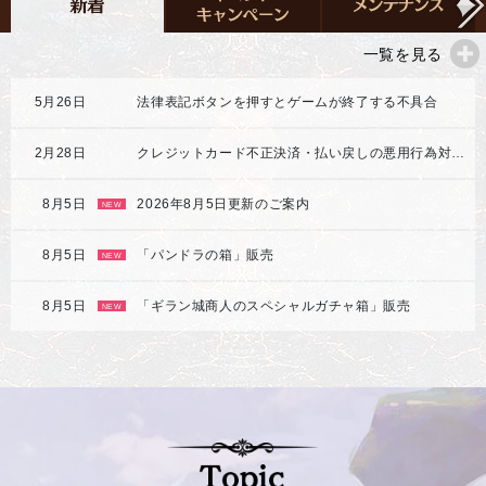
一覧を見る
5月26日
法律表記ボタンを押すとゲームが終了する不具合
2月28日
クレジットカード不正決済・払い戻しの悪用行為対応強化のご案内
8月5日
2026年8月5日更新のご案内
NEW
8月5日
「パンドラの箱」販売
NEW
8月5日
「ギラン城商人のスペシャルガチャ箱」販売
NEW