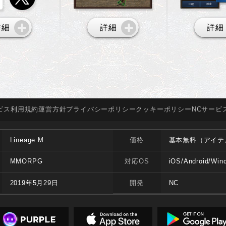
詳細
詳細
詳細
ビス
利用規約
運営方針
プライバシー
ポリシー
クッキー
ポリシー
NCサービ
Lineage M
価格
基本無料（アイテ
MMORPG
対応OS
iOS/Android/Win
2019年5月29日
開発
NC