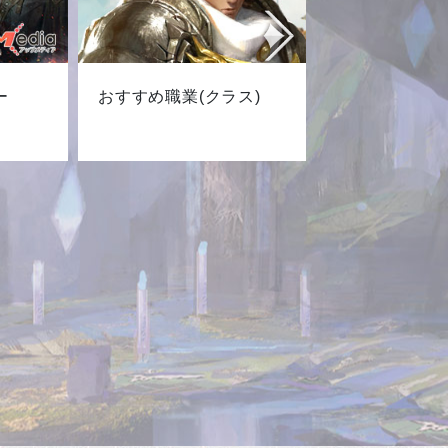
ー
おすすめ職業(クラス)
最新キャ