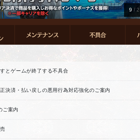
10
/
2
押すとゲームが終了する不具合
不正決済・払い戻しの悪用行為対応強化のご案内
新のご案内
販売