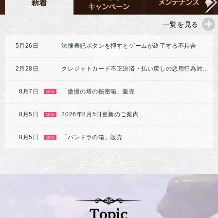
一覧を見る
5月26日
法律表記ボタンを押すとゲームが終了する不具合
2月28日
クレジットカード不正決済・払い戻しの悪用行為対応強化のご案内
8月7日
「傲慢の塔の秘密箱」販売
NEW
8月5日
2026年8月5日更新のご案内
NEW
8月5日
「パンドラの箱」販売
NEW