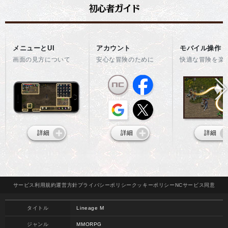
メニューとUI
アカウント
モバイル操作
画面の見方について
安心な冒険のために
快適な冒険を楽
詳細
詳細
詳細
サービス
利用規約
運営方針
プライバシー
ポリシー
クッキー
ポリシー
NCサービス
同意
タイトル
Lineage M
ジャンル
MMORPG