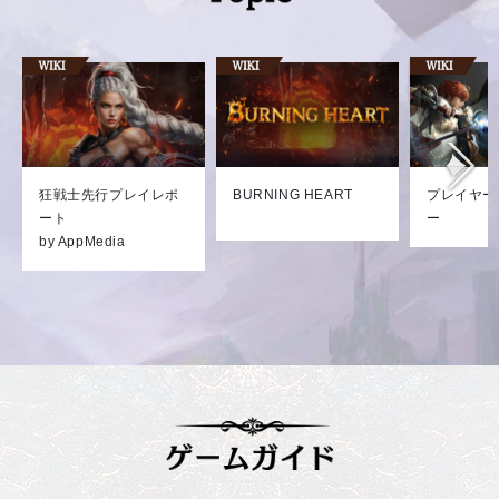
狂戦士先行プレイレポ
BURNING HEART
プレイヤー
ート
ー
by AppMedia