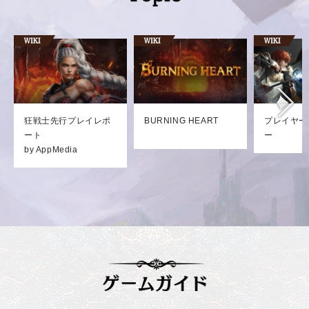
狂戦士先行プレイレポ
BURNING HEART
プレイヤー
ート
ー
by AppMedia