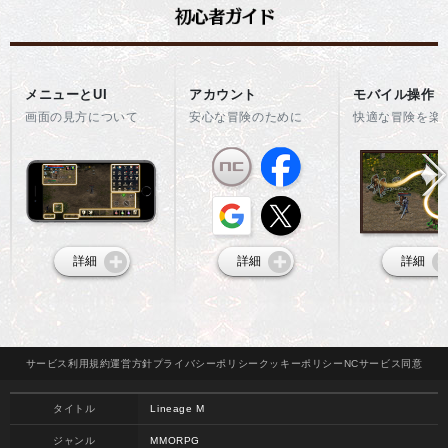
メニューとUI
アカウント
モバイル操作
画面の見方について
安心な冒険のために
快適な冒険を楽
詳細
詳細
詳細
サービス
利用規約
運営方針
プライバシー
ポリシー
クッキー
ポリシー
NCサービス
同意
タイトル
Lineage M
ジャンル
MMORPG