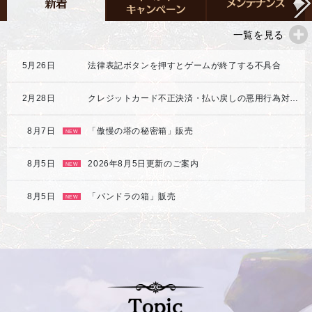
一覧を見る
5月26日
法律表記ボタンを押すとゲームが終了する不具合
2月28日
クレジットカード不正決済・払い戻しの悪用行為対応強化のご案内
8月7日
「傲慢の塔の秘密箱」販売
NEW
8月5日
2026年8月5日更新のご案内
NEW
8月5日
「パンドラの箱」販売
NEW