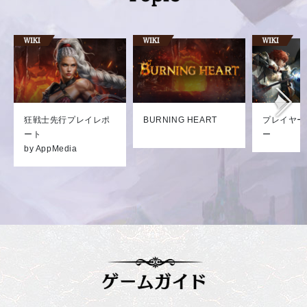
狂戦士先行プレイレポ
BURNING HEART
プレイヤー
ート
ー
by AppMedia