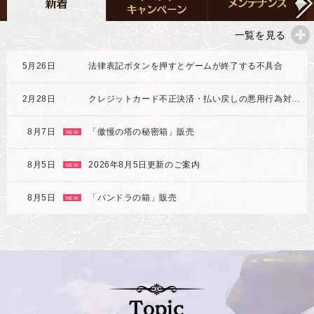
一覧を見る
5月26日
法律表記ボタンを押すとゲームが終了する不具合
2月28日
クレジットカード不正決済・払い戻しの悪用行為対応強化のご案内
8月7日
「傲慢の塔の秘密箱」販売
NEW
8月5日
2026年8月5日更新のご案内
NEW
8月5日
「パンドラの箱」販売
NEW