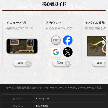
メニューとUI
アカウント
モバイル操作
画面の見方について
安心な冒険のために
快適な冒険を楽
詳細
詳細
詳細
サービス
利用規約
運営方針
プライバシー
ポリシー
クッキー
ポリシー
NCサービス
同意
タイトル
Lineage M
ジャンル
MMORPG