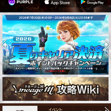
9
/
24