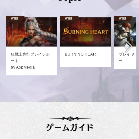
狂戦士先行プレイレポ
BURNING HEART
プレイヤー
ート
ー
by AppMedia