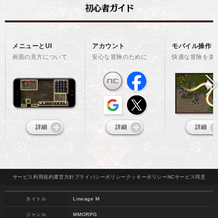
メニューとUI
アカウント
モバイル操作
画面の見方について
安心な冒険のために
快適な冒険を楽
詳細
詳細
詳細
サービス
利用規約
運営方針
プライバシー
ポリシー
クッキー
ポリシー
NCサービス
同意
タイトル
Lineage M
ジャンル
MMORPG