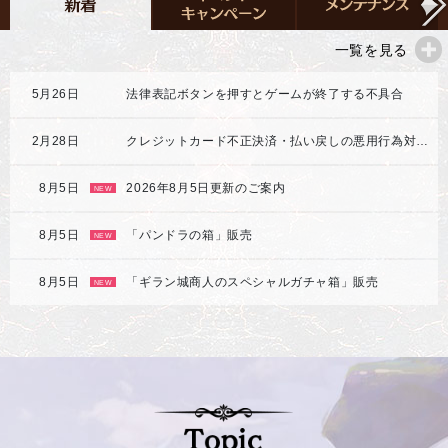
一覧を見る
5月26日
法律表記ボタンを押すとゲームが終了する不具合
2月28日
クレジットカード不正決済・払い戻しの悪用行為対応強化のご案内
8月5日
2026年8月5日更新のご案内
NEW
8月5日
「パンドラの箱」販売
NEW
8月5日
「ギラン城商人のスペシャルガチャ箱」販売
NEW