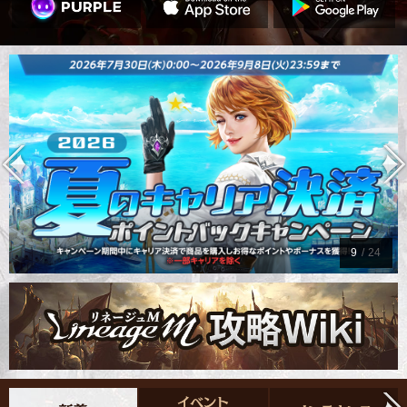
9
/
24