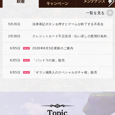
一覧を見る
5月26日
法律表記ボタンを押すとゲームが終了する不具合
2月28日
クレジットカード不正決済・払い戻しの悪用行為対応強化のご案内
8月5日
2026年8月5日更新のご案内
NEW
8月5日
「パンドラの箱」販売
NEW
8月5日
「ギラン城商人のスペシャルガチャ箱」販売
NEW