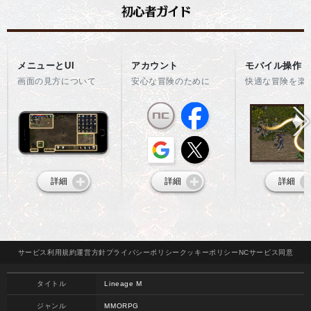
メニューとUI
アカウント
モバイル操作
画面の見方について
安心な冒険のために
快適な冒険を楽
詳細
詳細
詳細
サービス
利用規約
運営方針
プライバシー
ポリシー
クッキー
ポリシー
NCサービス
同意
タイトル
Lineage M
ジャンル
MMORPG