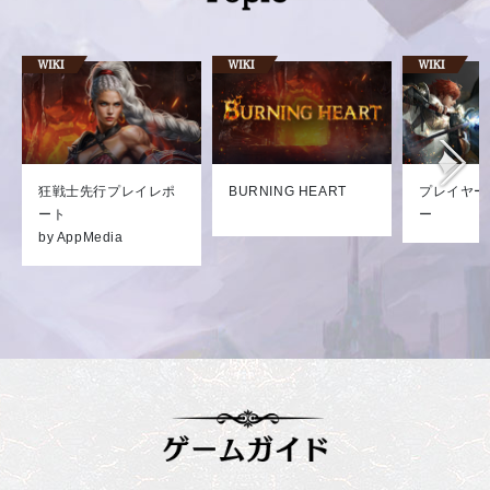
狂戦士先行プレイレポ
BURNING HEART
プレイヤー
ート
ー
by AppMedia