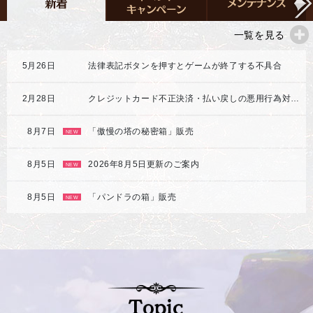
一覧を見る
5月26日
法律表記ボタンを押すとゲームが終了する不具合
2月28日
クレジットカード不正決済・払い戻しの悪用行為対応強化のご案内
8月7日
「傲慢の塔の秘密箱」販売
NEW
8月5日
2026年8月5日更新のご案内
NEW
8月5日
「パンドラの箱」販売
NEW