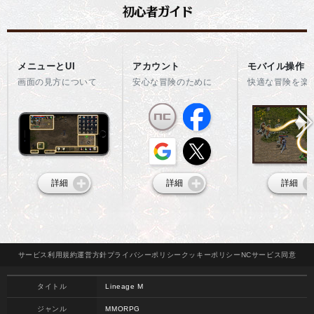
メニューとUI
アカウント
モバイル操作
画面の見方について
安心な冒険のために
快適な冒険を楽
詳細
詳細
詳細
サービス
利用規約
運営方針
プライバシー
ポリシー
クッキー
ポリシー
NCサービス
同意
タイトル
Lineage M
ジャンル
MMORPG