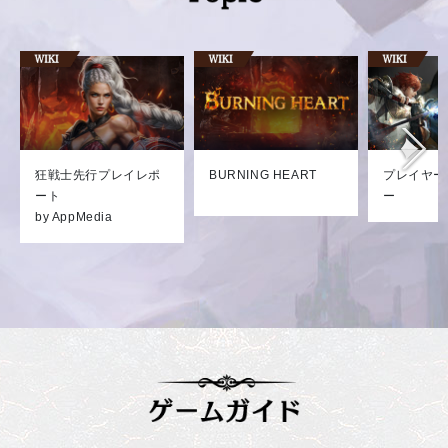
狂戦士先行プレイレポ
BURNING HEART
プレイヤー
ート
ー
by AppMedia