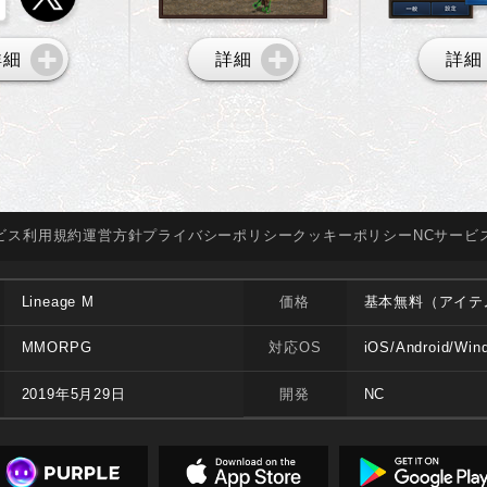
詳細
詳細
詳細
ビス
利用規約
運営方針
プライバシー
ポリシー
クッキー
ポリシー
NCサービ
Lineage M
価格
基本無料（アイテ
MMORPG
対応OS
iOS/Android/Win
2019年5月29日
開発
NC