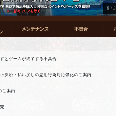
10
/
2
押すとゲームが終了する不具合
不正決済・払い戻しの悪用行為対応強化のご案内
新のご案内
販売