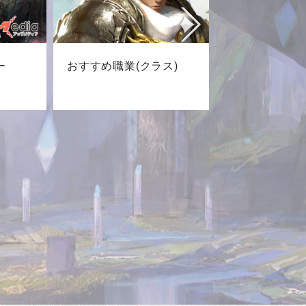
ー
おすすめ職業(クラス)
最新キャ