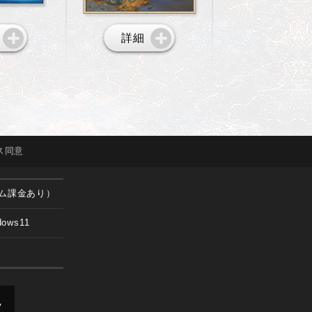
詳細
ス
同意
ム課金あり）
dows11